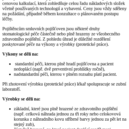
cenovou kalkulací, která zohledňuje celou řadu nákladových složek
včetně používaných technologií a vybavení. Ceny jsou vždy sděleny
na požádání, případně během konzultace o plánovaném postupu
léčby.
Pojištěncům smluvních pojišťoven jsou některé druhy
stomatologické péče částečně nebo plně hrazeny ze všeobecného
zdravotního pojištění. Z pohledu úhrad je důležité rozdělení
poskytované péče na výkony a výrobky (protetické práce).
Výkony se dělí na:
standardní péči, kterou plně hradí pojišťovna a pacient
nedoplácí (např. dvě preventivní prohlídky ročně),
nadstandardní péči, kterou v plném rozsahu platí pacient.
Při zhotovení výrobku (protetické práce) lékař spolupracuje se zubní
laboratoří.
Výrobky se dělí na:
základní, které jsou plně hrazené ze zdravotního pojištění
(např. celková náhrada jednou za tři roky nebo celokovová
korunka z náhradního kovu stříbrné barvy jednou za pět let na
stejný zub),