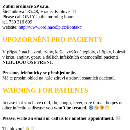
Zubní ordinace 5P s.r.o
.
Štefánikova 535/48, Hradec Králové 11
Please call ONLY in the morning hours.
tel. 739 316 699
website:
http://www.ordinace5p.cz/kontakt/
UPOZORNĚNÍ PRO PACIENTY
V případě nachlazení, rýmy, kašle, zvýšené teploty, chřipky, bolesti
v krku, angíny, oparu a dalších infekčních onemocnění pacienti
NEBUDOU OŠETŘENI.
Prosíme, telefonicky se přeobjednejte.
Mějte prosím ohled na naše zdraví a zdraví ostatních pacientů.
WARNING FOR PATIENTS
In case that you have cold, flu, cough, fever, sore throat, herpes or
other infectious disease you
won’t be treated.
Please, write an email or call us for another appointment.
Thank you!