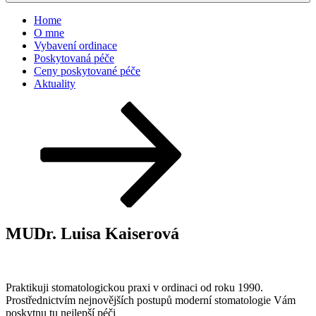
Home
O mne
Vybavení ordinace
Poskytovaná péče
Ceny poskytované péče
Aktuality
Posun
dolů
na
obsah
MUDr. Luisa Kaiserová
Praktikuji stomatologickou praxi v ordinaci od roku 1990.
Prostřednictvím nejnovějších postupů moderní stomatologie Vám
poskytnu tu nejlepší péči