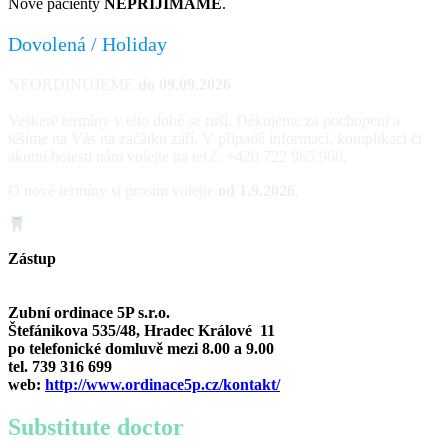
Nové pacienty
NEPŘIJÍMÁME
.
Dovolená / Holiday
NEORDINUJEME
do 09.09.2026
Veškeré termíny v této době se ruší. Děkujeme za pochopení a
těšíme na Vás na začátku září. V případě informací, komplikací či
akutní bolesti nám volejte na tel.č. +420 722 965 960.
O nové termíny si prosím volejte
od 1.9.2026
.
Zástup
Zubní ordinace 5P s.r.o
.
Štefánikova 535/48, Hradec Králové 11
po telefonické domluvě mezi 8.00 a 9.00
tel. 739 316 699
web:
http://www.ordinace5p.cz/kontakt/
Substitute doctor