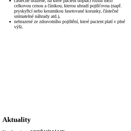
částečně hrazené, na které pacient doplácí rozdíl mezi
celkovou cenou a částkou, kterou uhradí pojišťovna (např.
pryskyřicí nebo keramikou fasetované korunky, částečné
snímatelné náhrady atd.),
nehrazené ze zdravotního pojištění, které pacient platí v plné
výši.
Aktuality